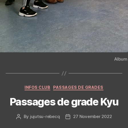
Album
Categories
INFOS CLUB
PASSAGES DE GRADES
Passages de grade Kyu
By
jujutsu-rebecq
27 November 2022
Post
Post
author
date