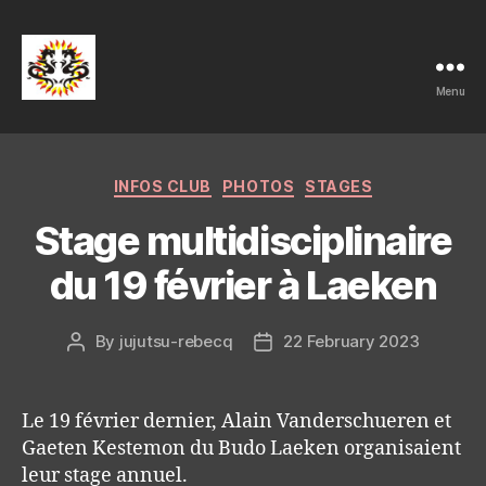
Menu
Ju-
Jutsu
Categories
INFOS CLUB
PHOTOS
STAGES
et
Stage multidisciplinaire
Ko-
du 19 février à Laeken
Bu-
Jutsu
By
jujutsu-rebecq
22 February 2023
Post
Post
author
date
Club
Rebecq
Le 19 février dernier, Alain Vanderschueren et
Gaeten Kestemon du Budo Laeken organisaient
leur stage annuel.