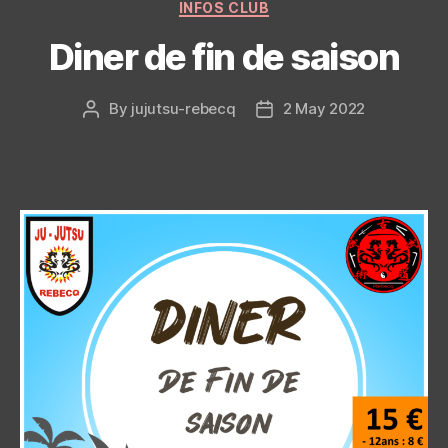
Categories
INFOS CLUB
Diner de fin de saison
By
jujutsu-rebecq
2 May 2022
Post
Post
author
date