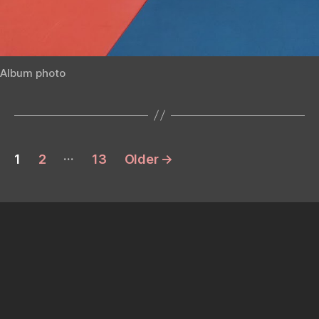
Album photo
Posts
…
1
2
13
Older
→
pagination