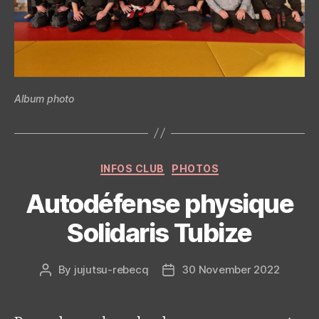
Album photo
Categories
INFOS CLUB
PHOTOS
Autodéfense physique
Solidaris Tubize
By
jujutsu-rebecq
30 November 2022
Post
Post
author
date