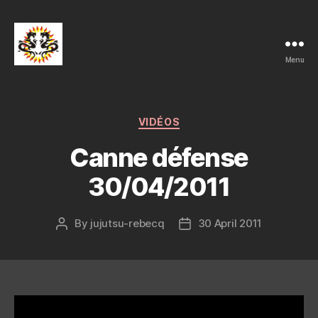
Menu
Ju-
Jutsu
et
Ko-
Categories
VIDÉOS
Bu-
Canne défense
Jutsu
Club
30/04/2011
Rebecq
By
jujutsu-rebecq
30 April 2011
Post
Post
author
date