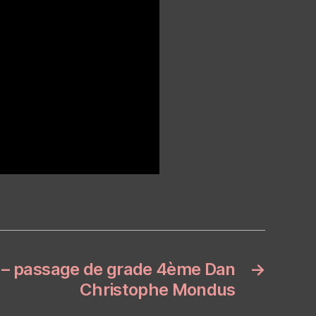
 – passage de grade 4ème Dan
→
Christophe Mondus