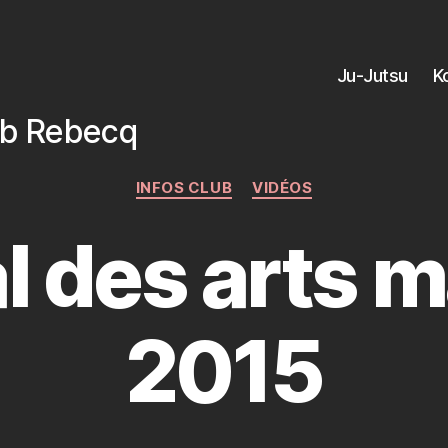
Ju-Jutsu
K
ub Rebecq
Categories
INFOS CLUB
VIDÉOS
l des arts 
2015