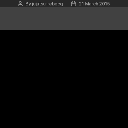
By
jujutsu-rebecq
21 March 2015
Post
Post
author
date