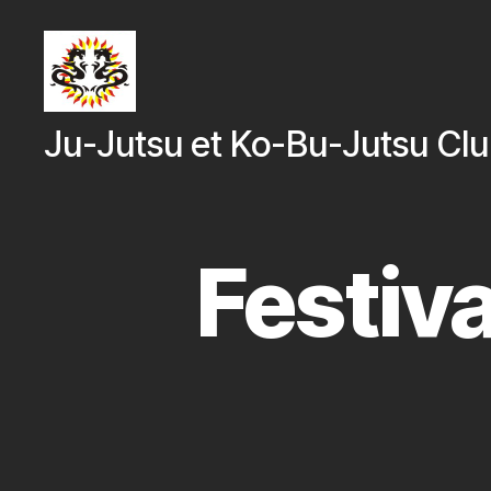
Ju-
Ju-Jutsu et Ko-Bu-Jutsu Cl
Jutsu
et
Ko-
Bu-
Jutsu
Festiva
Club
Rebecq