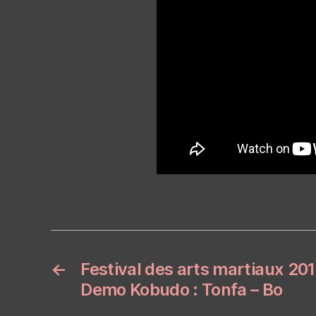
←
Festival des arts martiaux 20
Demo Kobudo : Tonfa – Bo