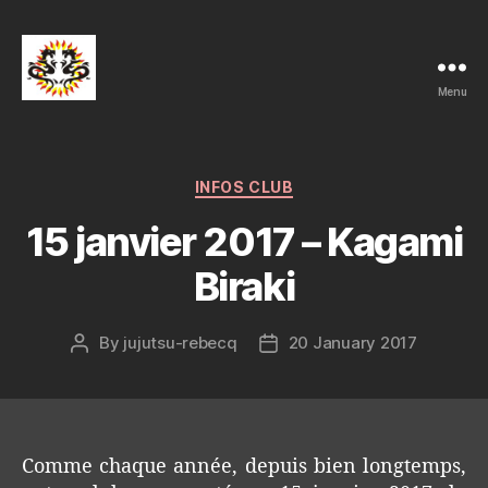
Menu
Ju-
Jutsu
et
Ko-
Categories
INFOS CLUB
Bu-
15 janvier 2017 – Kagami
Jutsu
Club
Biraki
Rebecq
By
jujutsu-rebecq
20 January 2017
Post
Post
author
date
Comme chaque année, depuis bien longtemps,