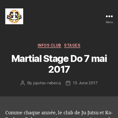
Menu
Ju-
Jutsu
et
Ko-
Categories
INFOS CLUB
STAGES
Bu-
Martial Stage Do 7 mai
Jutsu
Club
2017
Rebecq
By
jujutsu-rebecq
15 June 2017
Post
Post
author
date
Comme chaque année, le club de Ju-Jutsu et Ko-