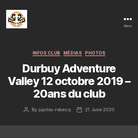
Menu
Ju-
Jutsu
et
Ko-
Categories
INFOS CLUB
MÉDIAS
PHOTOS
Bu-
Durbuy Adventure
Jutsu
Club
Valley 12 octobre 2019 –
Rebecq
20ans du club
By
jujutsu-rebecq
21 June 2020
Post
Post
author
date